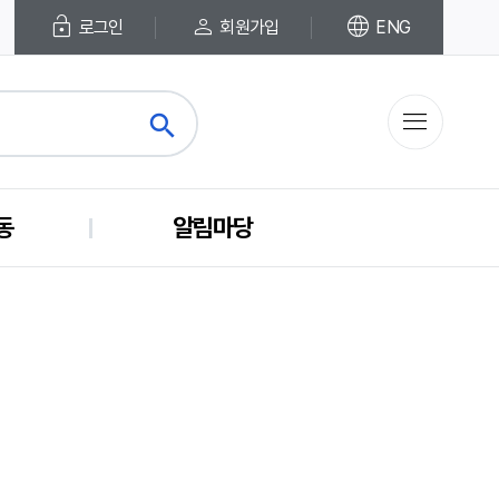
lock_open
person
language
로그인
회원가입
ENG
menu
search
close
동
알림마당