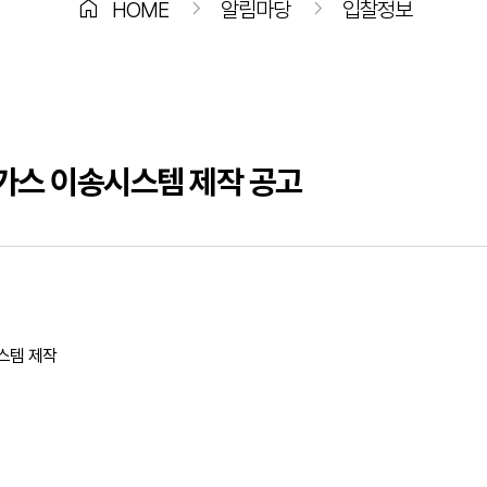
home
chevron_right
chevron_right
HOME
알림마당
입찰정보
열 가스 이송시스템 제작 공고
스템 제작